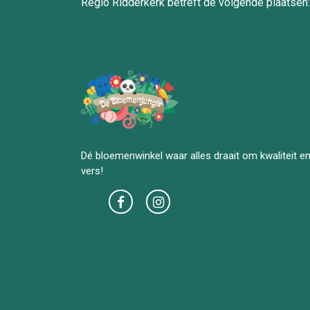
Regio Ridderkerk betreft de volgende plaatsen:
Dé bloemenwinkel waar alles draait om kwaliteit e
vers!