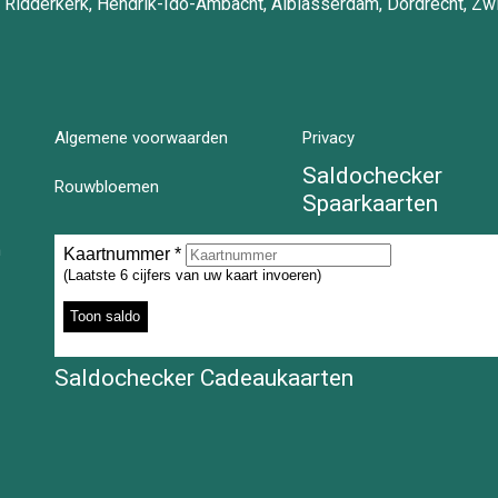
 Ridderkerk, Hendrik-Ido-Ambacht, Alblasserdam, Dordrecht, Zwi
Algemene voorwaarden
Privacy
Saldochecker
Rouwbloemen
Spaarkaarten
n
Saldochecker Cadeaukaarten