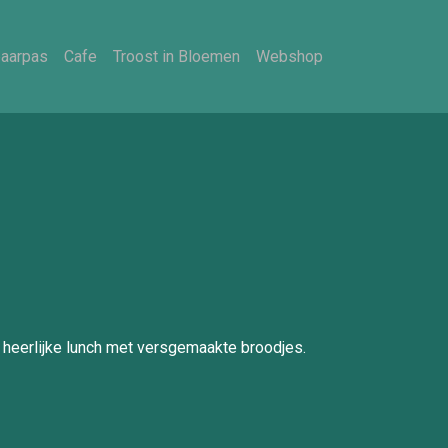
aarpas
Cafe
Troost in Bloemen
Webshop
n heerlijke lunch met versgemaakte broodjes.