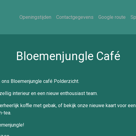
Openingstijden
Contactgegevens
Google route
Sp
Bloemenjungle Café
in ons Bloemenjungle café Polderzicht.
ellig interieur en een nieuw enthousiast team.
verheerlijk koffie met gebak, of bekijk onze nieuwe kaart voor ee
h-tea.
emenjungle!