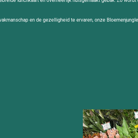
tgebreide lunchkaart en overheerlijk huisgemaakt gebak. Zo wordt
 vakmanschap en de gezelligheid te ervaren
, onze Bloemenjungle 