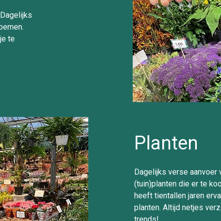
Dagelijks
loemen.
je te
Planten
Dagelijks verse aanvoer 
(tuin)planten die er te k
heeft tientallen jaren er
planten. Altijd netjes ver
trends!