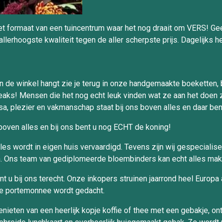
 formaat van een tuincentrum waar het nog draait om VERS! Geen
llerhoogste kwaliteit tegen de aller scherpste prijs. Dagelijks h
in de winkel hangt zie je terug in onze handgemaakte boeketten,
eaks! Mensen die het nog echt leuk vinden wat ze aan het doen z
a, plezier en vakmanschap staat bij ons boven alles en daar ben 
 boven alles en bij ons bent u nog ECHT de koning!
, alles wordt in eigen huis vervaardigd. Tevens zijn wij gespecia
en. Ons team van gediplomeerde bloembinders kan echt alles mak
u bij ons terecht. Onze inkopers struinen jaarrond heel Europa
 de portemonnee wordt gedacht.
ten van een heerlijk kopje koffie of thee met een gebakje, ontbi