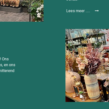
Lees meer ......
s! Ons
ds, en ons
hitterend