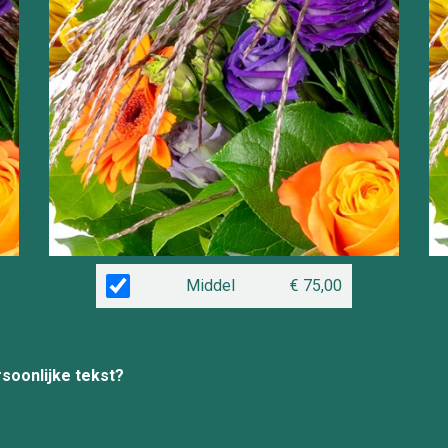
Middel
€ 75,00
rsoonlijke tekst?