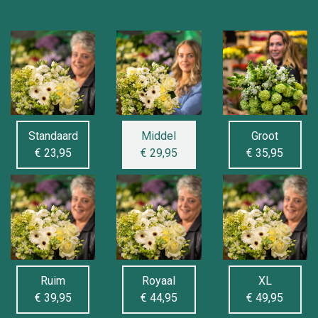
Standaard
Middel
Groot
€ 23,95
€ 29,95
€ 35,95
Ruim
Royaal
XL
€ 39,95
€ 44,95
€ 49,95